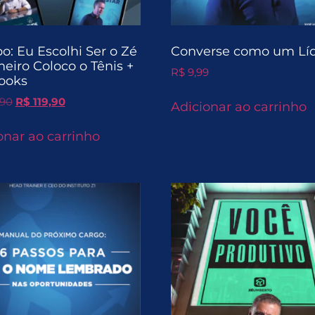
: Eu Escolhi Ser o Zé
Converse como um Lí
meiro Coloco o Tênis +
R$
9,99
ooks
,90
R$
119,90
Adicionar ao carrinho
onar ao carrinho