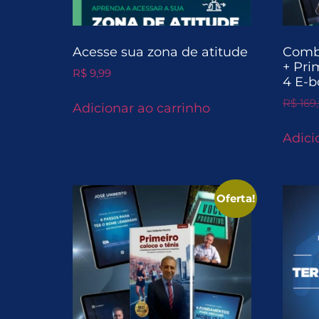
Acesse sua zona de atitude
Combo
+ Pri
R$
9,99
4 E-b
R$
169
Adicionar ao carrinho
Adici
Oferta!