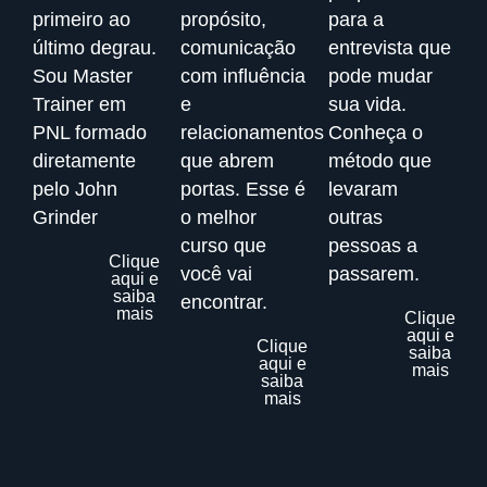
primeiro ao
propósito,
para a
último degrau.
comunicação
entrevista que
Sou Master
com influência
pode mudar
Trainer em
e
sua vida.
PNL formado
relacionamentos
Conheça o
diretamente
que abrem
método que
pelo John
portas. Esse é
levaram
Grinder
o melhor
outras
curso que
pessoas a
Clique
você vai
passarem.
aqui e
saiba
encontrar.
mais
Clique
aqui e
Clique
saiba
aqui e
mais
saiba
mais