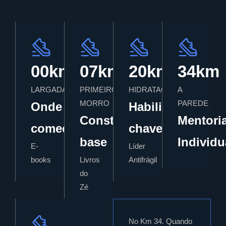
00km
07km
20km
34km
LARGADA
PRIMEIRO
HIDRATAÇÃO
A
MORRO
PAREDE
Onde
Habilidades-
Construir
Mentori
começar
chave
base
Individu
E-
Líder
books
Livros
Antifrágil
do
Zé
No Km 34. Quando