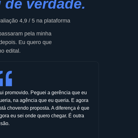
u de
verdade.
liação 4,9 / 5 na plataforma
 passaram pela minha
depois. Eu quero que
o edital.
ui promovido. Peguei a gerência que eu
ueria, na agência que eu queria. E agora
stá chovendo proposta. A diferença é que
gora eu sei onde quero chegar. É outra
isão.