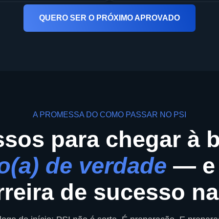
QUERO SER O PRÓXIMO APROVADO
A PROMESSA DO COMO PASSAR NO PSI
ssos para chegar à 
o(a) de verdade
— e 
reira de sucesso n