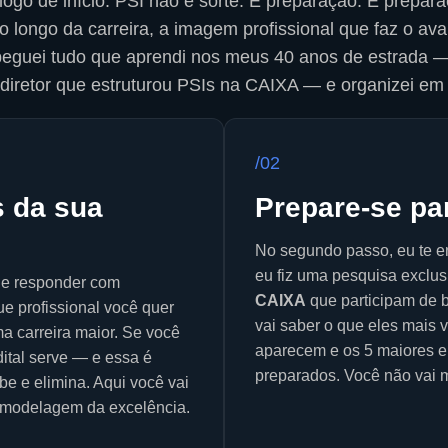
logo de início: PSI não é sorte. É preparação. E prepara
o longo da carreira, a imagem profissional que faz o aval
peguei tudo que aprendi nos meus 40 anos de estrada 
 diretor que estruturou PSIs na CAIXA — e organizei em 
/02
s da sua
Prepare-se par
No segundo passo, eu te en
eu fiz uma pesquisa exclu
r e responder com
CAIXA
que participam de 
ue profissional você quer
vai saber o que eles mais 
a carreira maior. Se você
aparecem e os 5 maiores e
ital serve — e essa é
preparados. Você não vai 
e e elimina. Aqui você vai
e modelagem da excelência.