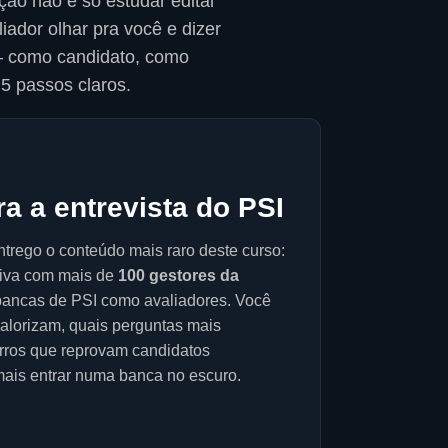
ção não é só estudar edital
iador olhar pra você e dizer
— como candidato, como
5 passos claros.
a a entrevista do PSI
trego o conteúdo mais raro deste curso:
siva com mais de
100 gestores da
bancas de PSI como avaliadores. Você
valorizam, quais perguntas mais
rros que reprovam candidatos
mais entrar numa banca no escuro.