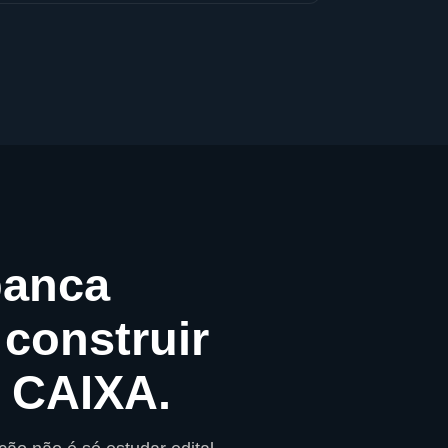
banca
construir
a CAIXA.