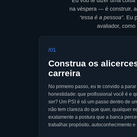
Eu vou te dizer uma coisa 
na véspera — é construir, a
“essa é a pessoa”
. Eu 
avaliador, como
/01
Construa os alicerce
carreira
No primeiro passo, eu te convido a para
honestidade: que profissional você é e q
ser? Um PSI é só um passo dentro de um
não tem clareza do que quer, qualquer ed
exatamente a postura que a banca perceb
trabalhar propósito, autoconhecimento 