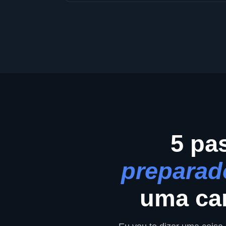
5 pa
preparad
uma car