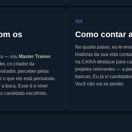
/04
com os
Como contar a
No quarto passo, eu te ensi
histórias da sua vida contar
ada — sou
Master Trainer
na CAIXA destacar para cad
er, co-criador da
projetos relevantes — a p
valiador, perceber pelas
bancas. Eu já vi candidato
al o que ele está pensando,
Você não vai se perder.
 a boca. Esse é o nível
do candidato escolhido.