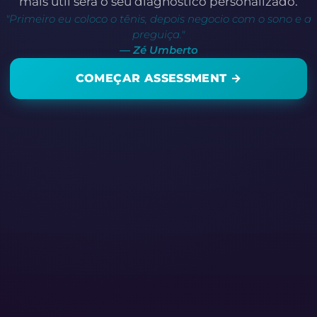
mais útil será o seu diagnóstico personalizado.
"Primeiro eu coloco o tênis, depois negocio com o sono e a
preguiça."
— Zé Umberto
COMEÇAR ASSESSMENT →