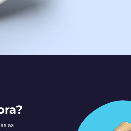
ora?
as as