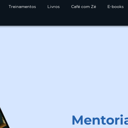
Treinamentos
Livros
Café com Zé
E-books
Mentori