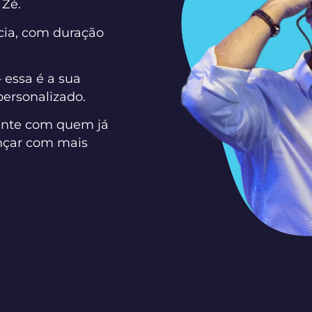
 Zé.
cia, com duração
 essa é a sua
personalizado.
rente com quem já
ançar com mais