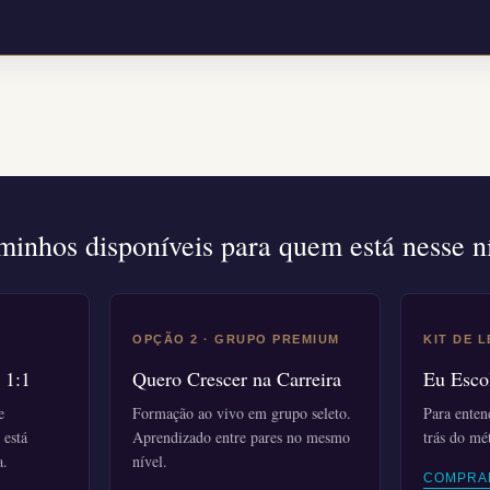
inhos disponíveis para quem está nesse n
OPÇÃO 2 · GRUPO PREMIUM
KIT DE 
 1:1
Quero Crescer na Carreira
Eu Esco
e
Formação ao vivo em grupo seleto.
Para enten
 está
Aprendizado entre pares no mesmo
trás do mé
a.
nível.
COMPRA