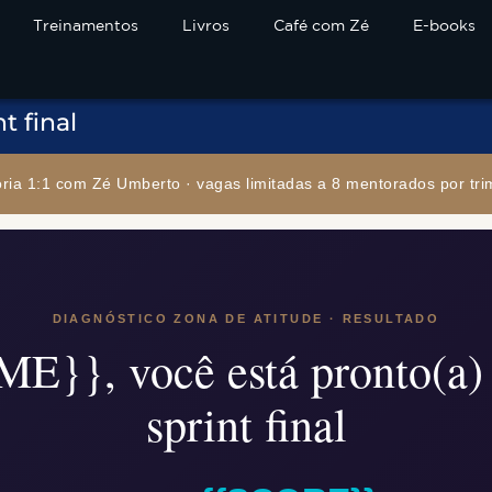
Treinamentos
Livros
Café com Zé
E-books
t final
ria 1:1 com Zé Umberto · vagas limitadas a 8 mentorados por tri
DIAGNÓSTICO ZONA DE ATITUDE · RESULTADO
E}}, você está pronto(a) 
sprint final