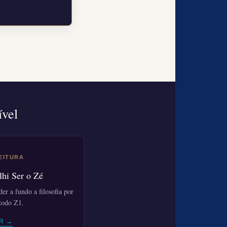
ível
LEITURA
lhi Ser o Zé
der a fundo a filosofia por
todo Z1.
R →