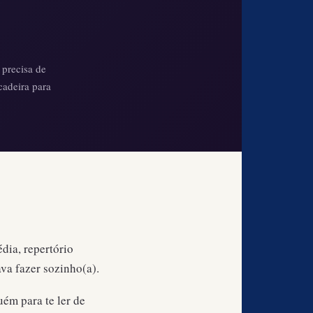
 precisa de
cadeira para
dia, repertório
ava fazer sozinho(a).
ém para te ler de