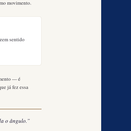
óximo movimento.
azem sentido
amento — é
ue já fez essa
da o ângulo.”