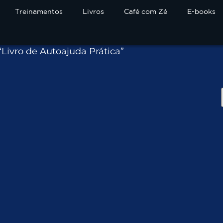
Treinamentos
Livros
Café com Zé
E-books
Livro de Autoajuda Prática”