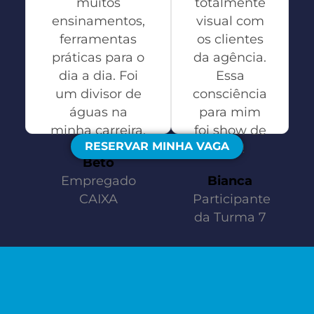
muitos
totalmente
ensinamentos,
visual com
ferramentas
os clientes
práticas para o
da agência.
dia a dia. Foi
Essa
um divisor de
consciência
águas na
para mim
minha carreira.
foi show de
RESERVAR MINHA VAGA
bola!
Beto
Empregado
Bianca
CAIXA
Participante
da Turma 7