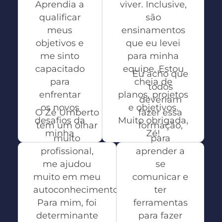
Aprendia a
viver. Inclusive,
qualificar
são
meus
ensinamentos
objetivos e
que eu levei
me sinto
para minha
capacitado
equipe. Estou
Eu acho que
para
cheia de
todos
enfrentar
planos, projetos
deveriam
os novos
e objetivos.
O Zé Umberto
fazer essa
desafios da
Muito obrigada,
tem um olhar
formação,
minha
Zé!
muito
para
carreira.
profissional,
aprender a
Deina
me ajudou
se
Valdinei
Gerente PJ da
muito em meu
comunicar e
Empregado
CAIXA
autoconhecimento.
ter
CAIXA
Para mim, foi
ferramentas
determinante
para fazer