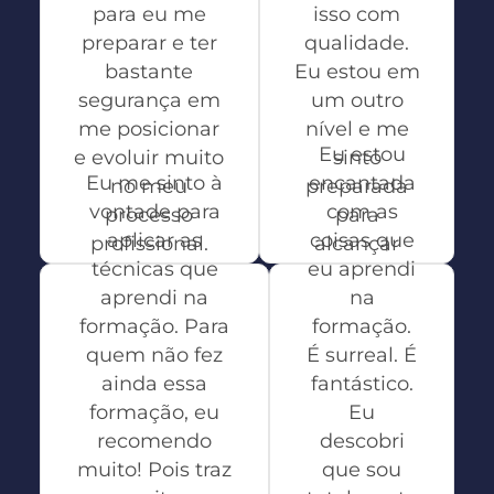
para eu me
isso com
preparar e ter
qualidade.
bastante
Eu estou em
segurança em
um outro
me posicionar
nível e me
Eu estou
e evoluir muito
sinto
Eu me sinto à
encantada
no meu
preparada
vontade para
com as
processo
para
aplicar as
coisas que
profissional.
alcançar
técnicas que
eu aprendi
meu
Bernardo
aprendi na
na
objetivo.
Empregado
formação. Para
formação.
CAIXA
Mônica
quem não fez
É surreal. É
Participante
ainda essa
fantástico.
da
formação, eu
Eu
Formação
recomendo
descobri
muito! Pois traz
que sou