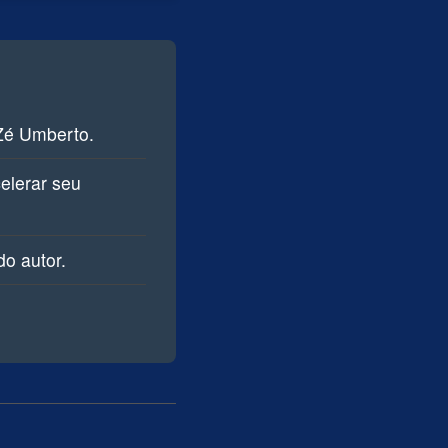
Zé Umberto.
celerar seu
o autor.