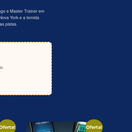
go e Master Trainer em
Nova York e a temida
s pistas.
u.
Oferta!
Oferta!