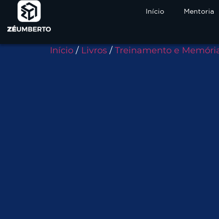
Início
Mentoria
Início
/
Livros
/
Treinamento e Memóri