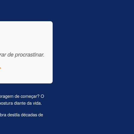
ar de procrastinar.
✨
 coragem de começar? O
stura diante da vida.
ra destila décadas de
.