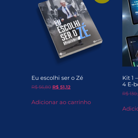
Eu escolhi ser o Zé
Kit 1 
4 E-b
R$
56,80
R$
51,12
R$
130
Adicionar ao carrinho
Adici