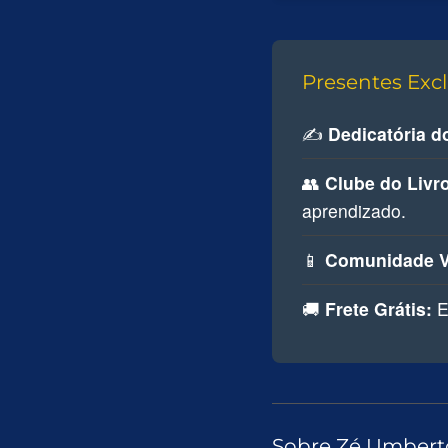
Presentes Excl
✍️
Dedicatória d
👥
Clube do Livro
aprendizado.
📱
Comunidade V
🚚
Frete Grátis:
E
Sobre Zé Umbert